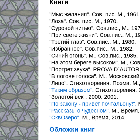
Книги
"Мыс желания". Сов. пис. М., 1961
"Лоза". Сов. пис. М., 1970.
"Суровой нитью". Сов.пис., М., 197
"При свете жизни". Сов.пис., М., 1
"Третий глаз". Сов.пис., М., 1980.
"Избранное". Сов.пис., М., 1982.
"Синий огонь". М., Сов.пис., 1985.
"На этом береге высоком". М., Со
"Портрет звука". PROVA D`AUTORE
"В логове гóлоса". М., Московский
"Лицо". Стихотворения. Поэма. М.,
"Таким образом".
Стихотворения. С
"Золотой век". 2000, 2001.
"По закону - привет почтальону!".
М
"Рассказы о чудесном".
М., Время,
"СквОзеро".
М., Время, 2014.
Обложки книг