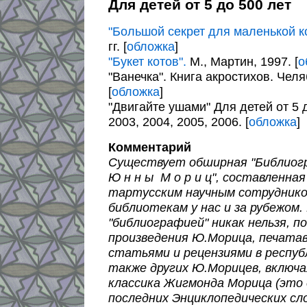
Для детей от 5 до 500 лет
"Большой секрет для маленькой к
гг. [
обложка
]
"Букет котов".
М., Мартин, 1997. [
о
"Ванечка". Книга акростихов. Челя
[
обложка
]
"Двигайте ушами" Для детей от 5 д
2003, 2004, 2005, 2006. [
обложка
]
Комментарий
Существует обширная "Библиог
Ю н н ы М о р и ц", составленна
тартусским научным сотруднико
библиотекам у нас и за рубежом
"библиографией" никак нельзя, п
произведения Ю.Морица, печата
статьями и рецензиями в респуб
также других Ю.Морицев, включа
классика Жигмонда Морица (это 
последних Энциклопедических сло